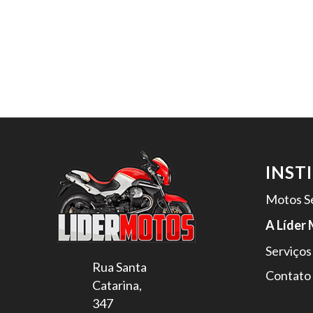
INST
Motos S
A Líder
Serviços
Rua Santa
Contato
Catarina,
347