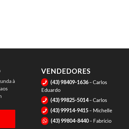
O
VENDEDORES
gunda à
(43) 98409-1636
– Carlos

 aos
Eduardo
h
(43) 99825-5014
– Carlos

(43) 99914-9415
– Michelle

(43) 99804-8440
– Fabrício
