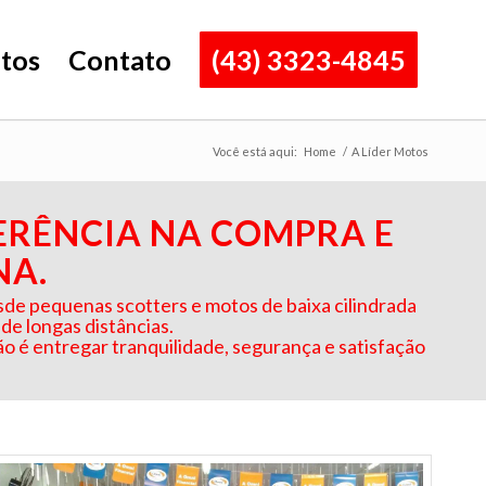
tos
Contato
(43) 3323-4845
Você está aqui:
Home
/
A Líder Motos
FERÊNCIA NA COMPRA E
NA.
e pequenas scotters e motos de baixa cilindrada
 de longas distâncias.
o é entregar tranquilidade, segurança e satisfação